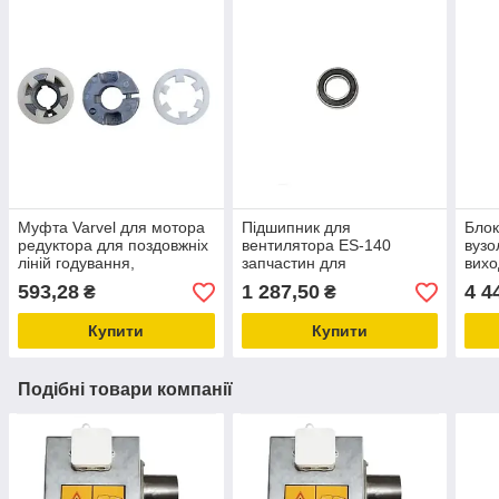
Муфта Varvel для мотора
Підшипник для
Блок
редуктора для поздовжніх
вентилятора ES-140
вузо
ліній годування,
запчастин для
вихо
утримання свиней і птиці
обладнання птахофабрик
корм
593,28
1 287,50
4 4
₴
₴
KG5.019
і свиноферм
свин
Купити
Купити
Подібні товари компанії