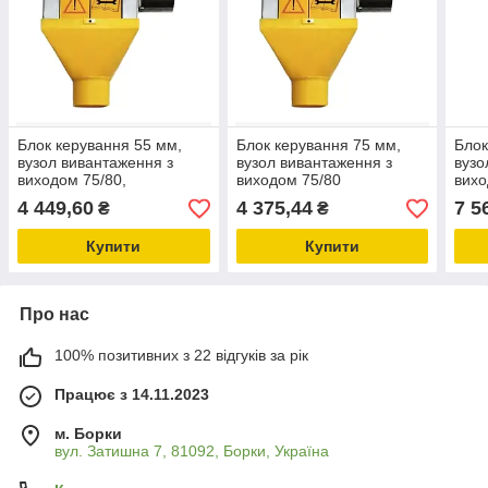
Блок керування 55 мм,
Блок керування 75 мм,
Блок
вузол вивантаження з
вузол вивантаження з
вузо
виходом 75/80,
виходом 75/80
вихо
обладнання для
обладнання для
году
4 449,60
4 375,44
7 5
₴
₴
свинарників
свинокомплексів
обла
свин
Купити
Купити
Про нас
100% позитивних з 22 відгуків за рік
Працює з 14.11.2023
м. Борки
вул. Затишна 7, 81092, Борки, Україна