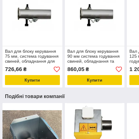
Вал для блоку керування
Вал для блоку керування
Вал 
75 мм, система годування
90 мм система годування
125 
свиней, обладнання для
свиней, обладнання та
году
свинарників
комплектуючі для
обла
726,66
860,05
1 2
₴
₴
свинарників
комп
свин
Купити
Купити
Подібні товари компанії