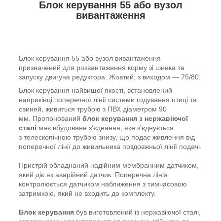
Блок керування 55 або вузол
вивантаження
Блок керування 55 або вузол вивантаження
призначений для розвантаження корму зі шнека та
запуску двигуна редуктора. Жовтий, з виходом — 75/80.
Блок керування найвищої якості, встановлений
наприкінці поперечної лінії системи годування птиці та
свиней, живиться трубою з ПВХ діаметром 90
мм. Пропонований
блок керування з нержавіючої
сталі
має вбудоване з'єднання, яке з'єднується
з телескопічною трубою знизу, що подає живлення від
поперечної лінії до живильника поздовжньої лінії подачі.
Пристрій обладнаний надійним мембранним датчиком,
який діє як аварійний датчик. Поперечна лінія
контролюється датчиком наближення з тимчасовою
затримкою, який не входить до комплекту.
Блок керування
був виготовлений із нержавіючої сталі,