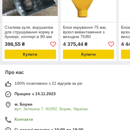
Сталева куля, ворушилка
Блок керування 75 мм,
Блок
для струшування корму в
вузол вивантаження з
вузо
бункері, хоппері ø 80 мм
виходом 75/80
вихо
обладнання для
обладнання для
году
396,55
4 375,44
4 4
₴
₴
свинарника і пташника
свинокомплексів
обла
свин
Купити
Купити
Про нас
100% позитивних з 22 відгуків за рік
Працює з 14.11.2023
м. Борки
вул. Затишна 7, 81092, Борки, Україна
Контакти
Сьогодні працює з 10:00 до 18:00