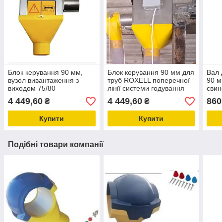
Блок керування 90 мм,
Блок керування 90 мм для
Вал 
вузол вивантаження з
труб ROXELL поперечної
90 м
виходом 75/80
лінії системи годування
свин
кормороздача для птиці і
птиці, обладнання для
обла
4 449,60
4 449,60
860
₴
₴
свиней
птахоферми
сухи
Купити
Купити
Подібні товари компанії