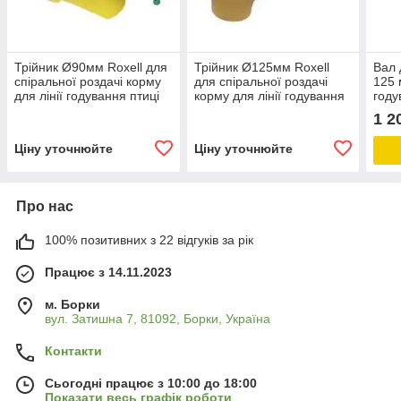
Трійник Ø90мм Roxell для
Трійник Ø125мм Roxell
Вал 
спіральної роздачі корму
для спіральної роздачі
125 
для лінії годування птиці
корму для лінії годування
году
птиці
обла
1 2
комп
птах
Ціну уточнюйте
Ціну уточнюйте
Про нас
100% позитивних з 22 відгуків за рік
Працює з 14.11.2023
м. Борки
вул. Затишна 7, 81092, Борки, Україна
Контакти
Сьогодні працює з 10:00 до 18:00
Показати весь графік роботи