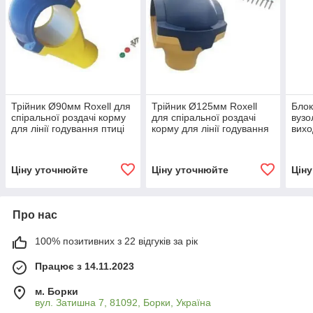
Трійник Ø90мм Roxell для
Трійник Ø125мм Roxell
Блок
спіральної роздачі корму
для спіральної роздачі
вузо
для лінії годування птиці
корму для лінії годування
вихо
птиці
стал
пта
Ціну уточнюйте
Ціну уточнюйте
Цін
Про нас
100% позитивних з 22 відгуків за рік
Працює з 14.11.2023
м. Борки
вул. Затишна 7, 81092, Борки, Україна