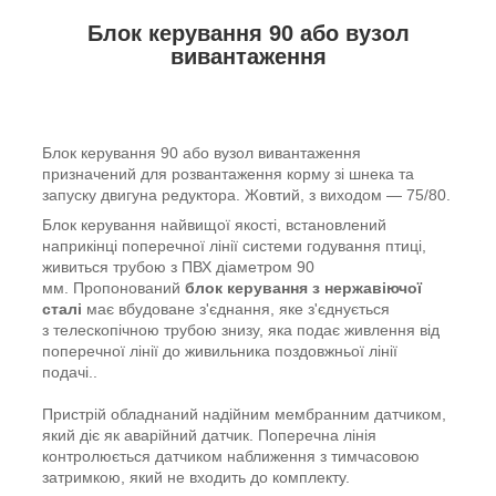
Блок керування 90 або вузол
вивантаження
Блок керування 90 або вузол вивантаження
призначений для розвантаження корму зі шнека та
запуску двигуна редуктора. Жовтий, з виходом — 75/80.
Блок керування найвищої якості, встановлений
наприкінці поперечної лінії системи годування птиці,
живиться трубою з ПВХ діаметром 90
мм. Пропонований
блок керування з нержавіючої
сталі
має вбудоване з'єднання, яке з'єднується
з телескопічною трубою знизу, яка подає живлення від
поперечної лінії до живильника поздовжньої лінії
подачі..
Пристрій обладнаний надійним мембранним датчиком,
який діє як аварійний датчик. Поперечна лінія
контролюється датчиком наближення з тимчасовою
затримкою, який не входить до комплекту.