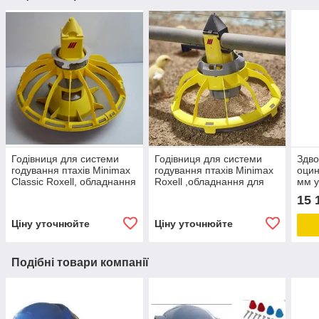
Годівниця для системи
Годівниця для системи
Здво
годування птахів Minimax
годування птахів Minimax
оцин
Classic Roxell, обладнання
Roxell ,обладнання для
мм у
для птахоферми
птахоферм
ROX
15 
корм
Ціну уточнюйте
Ціну уточнюйте
Подібні товари компанії