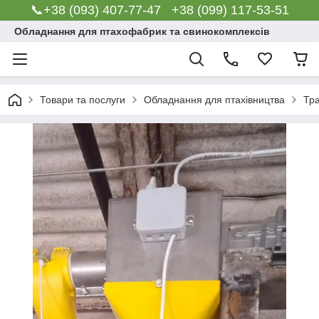
📞+38 (093) 407-77-47 +38 (099) 117-53-51
Обладнання для птахофабрик та свинокомплексів
Товари та послуги
Обладнання для птахівництва
Тр