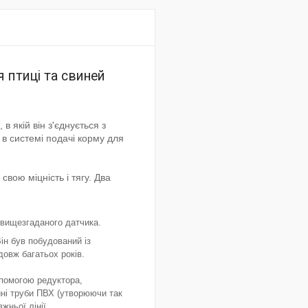
я птиці та свиней
в якій він з'єднується з
в системі подачі корму для
свою міцність і тягу. Два
 вищезгаданого датчика.
ін був побудований із
довж багатьох років.
помогою редуктора,
ині труби ПВХ (утворюючи так
жньої лінії.