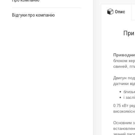
Про компанію
Опис
Відгуки про компанію
Прив
Приводний
блоком кер
свиней, пт
Двигун под
датчики ві
близьк
і зас
0.75 кВт ре
високоякісн
Основним з
встановлен
званий пасп