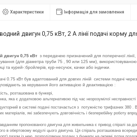
Характеристики
Інформація для замовлення
одний двигун 0,75 кВт, 2 A лінії подачі корму дл
 двигун 0,75 кВт
з передачею призначений для поперечної лінії, , 
ування (для діаметра труби 75 , 90 или 125 мм), використовуваною 
иці та курей-:бройлерів, кур-несучок, качки або індички.
ачі 0.75 кВт був адаптований для довгих ліній системи подачі через 
дповідають за керування його активацією й деактивацією :
ість, розташована в бункері,
лінка, яка є додатковою альтернативою під час незрозумілої несправності
дукторний в системі подачі постачається з потужністю трифазних 380 . В
их матеріалів, які забезпечують довговічність і безперебійну роботу впро
авданням пропонованого двигуна для живильника є привод спіралі за до
ого в обертовому модулі цього двигуна. Ця спіраль розташована всеред
орт) разом із нею, розподіляючи подачу з бункеру на окремі лотки поздов