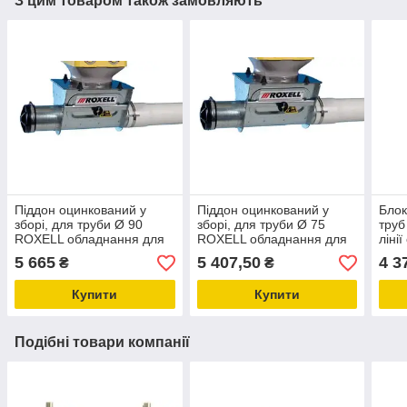
З цим товаром також замовляють
Піддон оцинкований у
Піддон оцинкований у
Блок
зборі, для труби Ø 90
зборі, для труби Ø 75
труб
ROXELL обладнання для
ROXELL обладнання для
ліні
годування птиці, набір
годування птиці, набір
птиц
5 665
5 407,50
4 3
₴
₴
пта
Купити
Купити
Подібні товари компанії