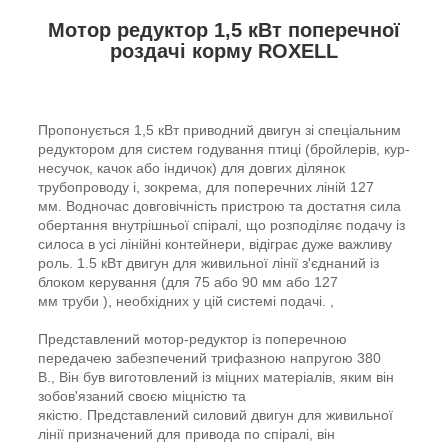
Мотор редуктор 1,5 кВт поперечної
роздачі корму ROXELL
Пропонується 1,5 кВт приводний двигун зі спеціальним
редуктором для систем годування птиці (бройлерів, кур-
несучок, качок або індичок) для довгих ділянок
трубопроводу і, зокрема, для поперечних ліній 127
мм. Водночас довговічність пристрою та достатня сила
обертання внутрішньої спіралі, що розподіляє подачу із
силоса в усі лінійні контейнери, відіграє дуже важливу
роль. 1.5 кВт двигун для живильної лінії з'єднаний із
блоком керування (для 75 або 90 мм або 127
мм труби ), необхідних у цій системі подачі. ,
Представлений мотор-редуктор із поперечною
передачею забезпечений трифазною напругою 380
В., Він був виготовлений із міцних матеріалів, яким він
зобов'язаний своєю міцністю та
якістю. Представлений силовий двигун для живильної
лінії призначений для привода по спіралі, він