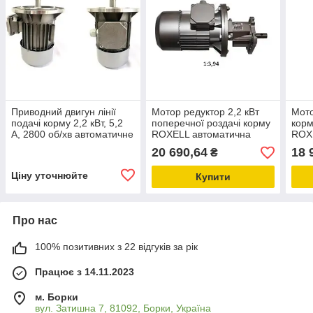
Приводний двигун лінії
Мотор редуктор 2,2 кВт
Мото
подачі корму 2,2 кВт, 5,2
поперечної роздачі корму
корм
A, 2800 об/хв автоматичне
ROXELL автоматична
ROX
годування птиці,
система годування птиці
году
20 690,64
18 
₴
обладнання для пташників
обла
Ціну уточнюйте
Купити
Про нас
100% позитивних з 22 відгуків за рік
Працює з 14.11.2023
м. Борки
вул. Затишна 7, 81092, Борки, Україна