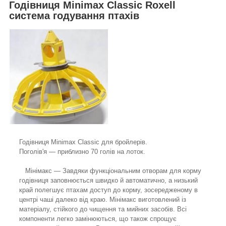
Годівниця Minimax Classic Roxell
система годування птахів
Годівниця Minimax Classic для бройлерів.
Поголів'я — приблизно 70 голів на лоток.
Мінімакс — Завдяки функціональним отворам для корму
годівниця заповнюється швидко й автоматично, а низький
край полегшує птахам доступ до корму, зосередженому в
центрі чаші далеко від краю. Мінімакс виготовлений із
матеріалу, стійкого до чищення та мийних засобів. Всі
компоненти легко замінюються, що також спрощує