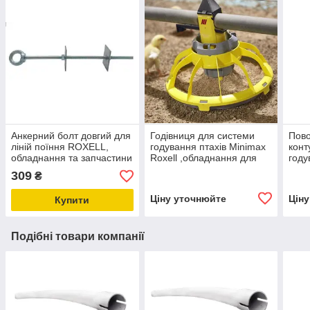
Анкерний болт довгий для
Годівниця для системи
Пово
ліній поїння ROXELL,
годування птахів Minimax
конт
обладнання та запчастини
Roxell ,обладнання для
году
для птахівництва
птахоферм
замк
309
₴
Ціну уточнюйте
Цін
Купити
Подібні товари компанії