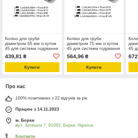
Коліно для труби
Коліно для труби
Колі
діаметром 55 мм із кутом
діаметром 75 мм із кутом
діам
45 для системи годування
45 для системи годування
45 д
птиці, обладнання для
птиці, обладнання для
птиц
439,81
564,96
672
₴
₴
птахоферми
птахоферми
пта
Купити
Купити
Про нас
100% позитивних з 22 відгуків за рік
Працює з 14.11.2023
м. Борки
вул. Затишна 7, 81092, Борки, Україна
Контакти