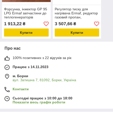
Форсунка, інжектор GP 95
Регулятор тиску для
LPG Ermaf запчастини до
нагрівача Ermaf, редуктор
теплогенераторів
газовий пропан,
запчастини до
1 913,22
3 507,66
₴
₴
теплогенераторів
Купити
Купити
Про нас
100% позитивних з 22 відгуків за рік
Працює з 14.11.2023
м. Борки
вул. Затишна 7, 81092, Борки, Україна
Контакти
Сьогодні працює з 10:00 до 18:00
Показати весь графік роботи