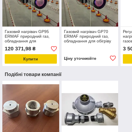
Газовий нагрівач GP95
Газовий нагрівач GP70
Регу
ERMAF природний газ,
ERMAF природний газ,
нагр
обладнання для
обладнання для обігріву
газо
обігрівання
птахофабрик, свиноферм
запч
120 371,98
3 5
₴
птахофабрики,
тепл
свиноферм
Ціну уточнюйте
Купити
Подібні товари компанії