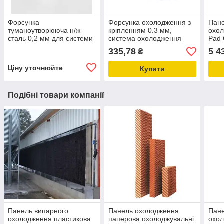
Форсунка
Форсунка охолодження з
Пане
туманоутворююча н/ж
кріпленням 0.3 мм,
охо
сталь 0,2 мм для системи
система охолодження
Pad 
туманоутворення
туманом
мм і
335,78
5 4
₴
Ціну уточнюйте
Купити
Подібні товари компанії
Панель випарного
Панель охолодження
Пане
охолодження пластикова
паперова охолоджувальні
охо