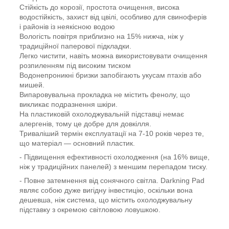
Стійкість до корозії, простота очищення, висока
водостійкість, захист від цвілі, особливо для свиноферів
і районів із неякісною водою
Вологість повітря приблизно на 15% нижча, ніж у
традиційної паперової підкладки.
Легко чистити, навіть можна використовувати очищення
розпиленням під високим тиском
Водонепроникні бризки запобігають укусам птахів або
мишей.
Випаровувальна прокладка не містить фенолу, що
викликає подразнення шкіри.
На пластиковій охолоджувальній підставці немає
алергенів, тому це добре для довкілля.
Триваліший термін експлуатації на 7-10 років через те,
що матеріал — основний пластик.
- Підвищення ефективності охолодження (на 16% вище,
ніж у традиційних панелей) з меншим перепадом тиску.
- Повне затемнення від сонячного світла. Darkning Pad
являє собою дуже вигідну інвестицію, оскільки вона
дешевша, ніж система, що містить охолоджувальну
підставку з окремою світловою ловушкою.