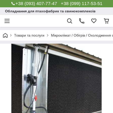
📞+38 (093) 407-77-47 +38 (099) 117-53-51
Обладнання для птахофабрик та свинокомплексів
Товари та послуги
Мікроклімат / Обігрів / Охолодження