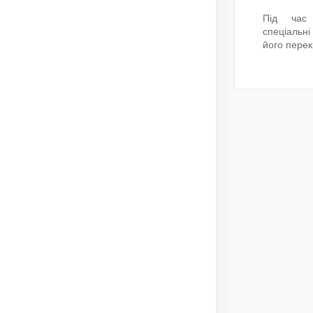
Під час 
спеціальні
його пере