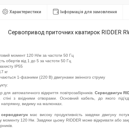
Характеристики
Інформація для замовлення
Сервопривод приточних кватирок RIDDER R
овий момент 120 Н/м за частоти 50 Гц
сть обертів від 1 до 5 за частоти 50 Гц
захисту IP55
17 кг
чаються 1-фазними (220 В) двигунами змінного струму
кту:
 для автоматичного відкриття повітрозабірників.
Серводвигун RI
на стіні з вхідними отворами. Основний кабель, до якого під'є
у напрямну, видиму на малюнках.
 серводвигун
має високу продуктивність завдяки двигуну потуж
 моменту 120 Нм. Завдяки цьому RIDDER може відкривати або закри
рників.