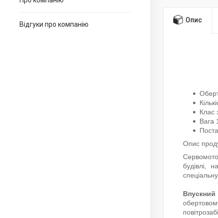
Про компанію
Опис
Відгуки про компанію
Оберт
Кількі
Клас 
Вага 
Поста
Опис проду
Сервомотор
будівлі, 
спеціальн
Впускний
обертовому
повітрозабі