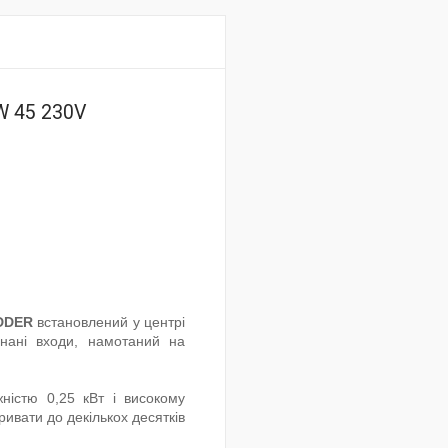
W 45 230V
DDER
встановлений у центрі
днані входи, намотаний на
ністю 0,25 кВт і високому
вати до декількох десятків