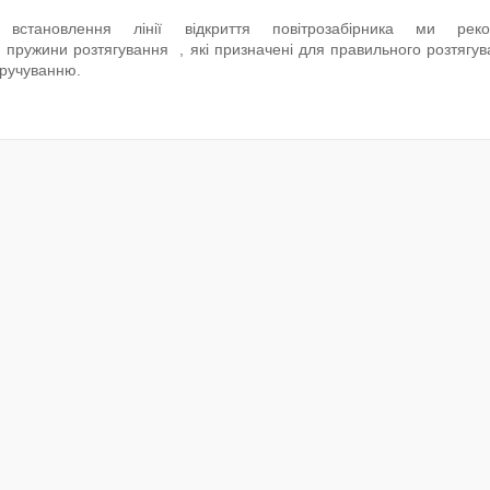
встановлення лінії відкриття повітрозабірника ми реко
 пружини розтягування , які призначені для правильного розтягув
кручуванню.