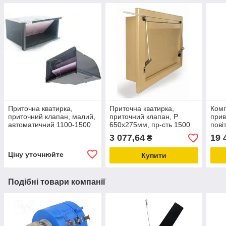
Приточна кватирка,
Приточна кватирка,
Комп
приточний клапан, малий,
приточний клапан, Р
при
автоматичний 1100-1500
650х275мм, пр-сть 1500
пові
м3 Deltafan
м3/год, нормально
кват
3 077,64
19 
₴
закритий
CON
обла
Ціну уточнюйте
Купити
пта
Подібні товари компанії