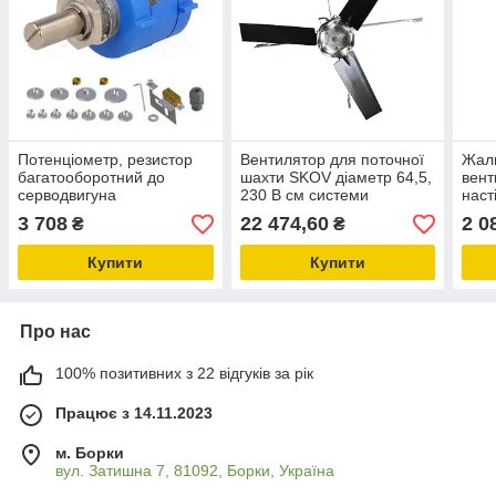
Потенціометр, резистор
Вентилятор для поточної
Жалю
багатооборотний до
шахти SKOV діаметр 64,5,
вент
серводвигуна
230 В см системи
наст
R10K/S10/WIRED з
мікроклімату в
Delt
3 708
22 474,60
2 0
₴
₴
монтажним комплектом
тваринництві
Купити
Купити
Про нас
100% позитивних з 22 відгуків за рік
Працює з 14.11.2023
м. Борки
вул. Затишна 7, 81092, Борки, Україна