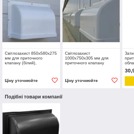
Світлозахист 850x580x275
Світлозахист
Зати
мм для приточного
1000x750x305 мм для
прит
клапану (білий),
приточного клапану
обла
затемнювальна кришка
(білий), затемнювальна
для 
30,
кришка
Ціну уточнюйте
Ціну уточнюйте
Подібні товари компанії