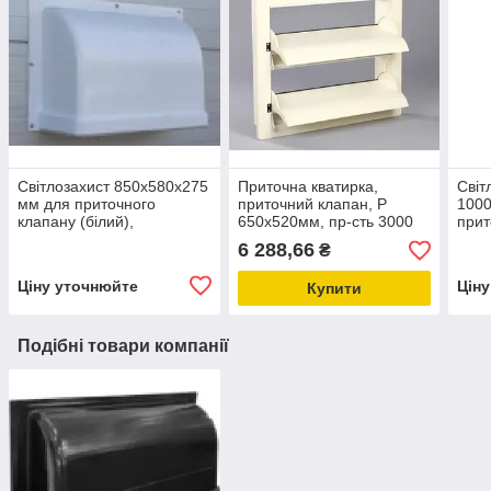
Світлозахист 850x580x275
Приточна кватирка,
Світ
мм для приточного
приточний клапан, Р
1000
клапану (білий),
650х520мм, пр-сть 3000
прит
затемнювальна кришка
м3/год, нормально
(біл
6 288,66
₴
закритий
кри
Ціну уточнюйте
Цін
Купити
Подібні товари компанії