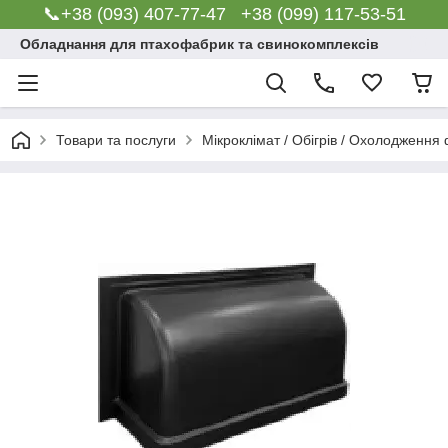
📞+38 (093) 407-77-47 +38 (099) 117-53-51
Обладнання для птахофабрик та свинокомплексів
Товари та послуги
Мікроклімат / Обігрів / Охолодження