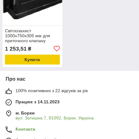
Світлозахист
1000x750x305 мм для
приточного клапану
(чорний), затемнювальна
1 253,51
₴
кришка
Купити
Про нас
100% позитивних з 22 відгуків за рік
Працює з 14.11.2023
м. Борки
вул. Затишна 7, 81092, Борки, Україна
Контакти