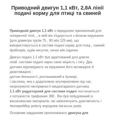
Приводний двигун 1,1 кВт, 2,8A лінії
подачі корму для птиці та свиней
Приводний двигун 1.1 кВт
з передачею призначений для
поперечної лінії, , в якій він з'єднується з блоком керування
(для діаметра труби 75 , 90 або 125 мм), що
використовується в системі подачі корму для птиці , свиней:
бройлерів, курів несучок, качки або індички.
Двигун подачі 1.1 кВт був адаптований для довгих
ліній системи подачі через свою міцність і тягу. Два
датчики відповідають за керування його активацією й
деактивацією :
датчик близькості, розташований в бункері,
і заслінка, яка є додатковою альтернативою під час
незрозумілої несправності вищезгаданого датчика.
1.1 кВт редукторний для системи подач
і постачається
з потужністю трифазних 380 . Він був побудований із
високоякісних матеріалів, які забезпечують довговічність і
безперебійну роботу впродовж багатьох років.
Основним завданням пропонованого
двигуна для