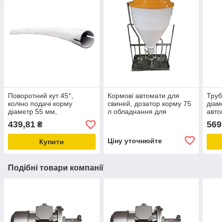
Поворотний кут 45°,
Кормові автомати для
Труб
коліно подачі корму
свиней, дозатор корму 75
діам
діаметр 55 мм,
л обладнання для
авто
автоматичне годування
свинарства
для 
439,81
569
₴
для свиней і птиці
Ціну уточнюйте
Купити
Подібні товари компанії