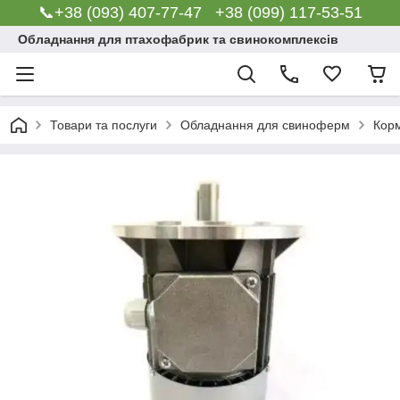
📞+38 (093) 407-77-47 +38 (099) 117-53-51
Обладнання для птахофабрик та свинокомплексів
Товари та послуги
Обладнання для свиноферм
Корм