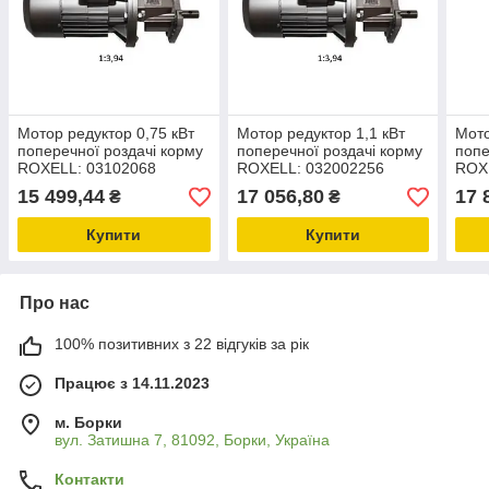
Мотор редуктор 0,75 кВт
Мотор редуктор 1,1 кВт
Мото
поперечної роздачі корму
поперечної роздачі корму
попе
ROXELL: 03102068
ROXELL: 032002256
ROX
обладнання та запчастини
обладнання та запчастини
запч
15 499,44
17 056,80
17 
₴
₴
для тваринництва
для тваринництва
твар
Купити
Купити
Про нас
100% позитивних з 22 відгуків за рік
Працює з 14.11.2023
м. Борки
вул. Затишна 7, 81092, Борки, Україна
Контакти