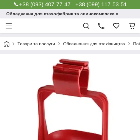
📞+38 (093) 407-77-47 +38 (099) 117-53-51
Обладнання для птахофабрик та свинокомплексів
Товари та послуги
Обладнання для птахівництва
По