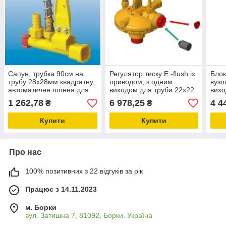
Сапун, трубка 90см на
Регулятор тиску E -flush із
Блок
трубу 28x28мм квадратну,
приводом, з одним
вузо
автоматичне поїння для
виходом для труби 22x22
вихо
птиці
мм, система для поїння
нерж
1 262,78
6 978,25
4 4
₴
₴
курей
обла
пта
Купити
Купити
Про нас
100% позитивних з 22 відгуків за рік
Працює з 14.11.2023
м. Борки
вул. Затишна 7, 81092, Борки, Україна