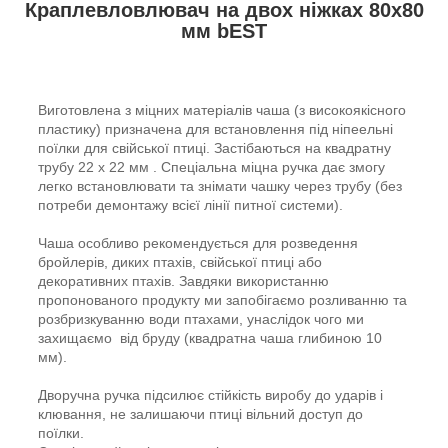
Краплевловлювач на двох ніжках 80x80
мм bEST
Виготовлена з міцних матеріалів чаша (з високоякісного
пластику) призначена для встановлення під ніпеельні
поїлки для свійської птиці. Застібаються на квадратну
трубу 22 x 22 мм . Спеціальна міцна ручка дає змогу
легко встановлювати та знімати чашку через трубу (без
потреби демонтажу всієї лінії питної системи).
Чаша особливо рекомендується для розведення
бройлерів, диких птахів, свійської птиці або
декоративних птахів. Завдяки використанню
пропонованого продукту ми запобігаємо розливанню та
розбризкуванню води птахами, унаслідок чого ми
захищаємо від бруду (квадратна чаша глибиною 10
мм).
Дворучна ручка підсилює стійкість виробу до ударів і
клювання, не залишаючи птиці вільний доступ до
поїлки.