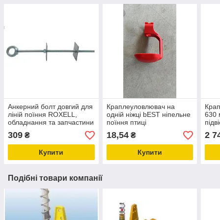
Анкерний болт довгий для
Краплеуловлювач на
Крап
ліній поїння ROXELL,
одній ніжці bEST ніпельне
630 
обладнання та запчастини
поїння птиці
підв
для птахівництва
сис
309
18,54
2 7
₴
₴
Купити
Купити
Подібні товари компанії