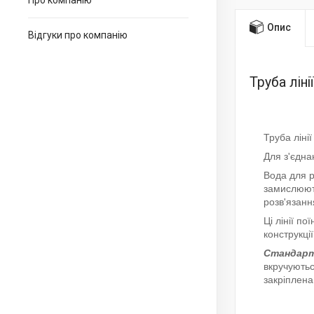
Про компанію
Опис
Відгуки про компанію
Труба лін
Труба ліні
Для з'єдна
Вода для р
замислюють
розв'язанн
Ці лінії п
конструкці
Стандарт
вкручуютьс
закріплен