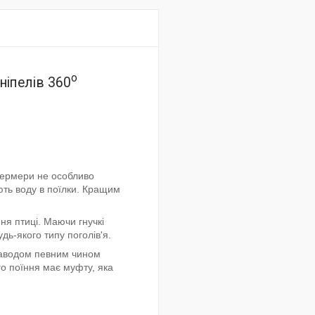
o
ніпелів 360
 фермери не особливо
ють воду в поїлки. Кращим
ня птиці. Маючи гнучкі
дь-якого типу поголів'я.
 заводом певним чином
о поїння має муфту, яка