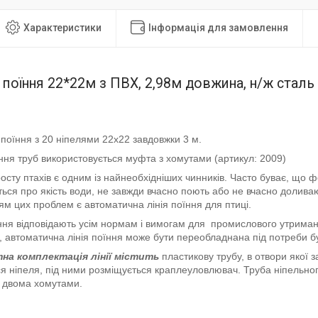
Характеристики
Інформація для замовлення
ії поїння 22*22м з ПВХ, 2,98м довжина, н/ж сталь 
ї поїння з 20 ніпелями 22х22 завдовжки 3 м.
ння труб використовується муфта з хомутами (артикул: 2009)
осту птахів є одним із найнеобхідніших чинників. Часто буває, що
ся про якість води, не завжди вчасно поють або не вчасно долива
ям цих проблем є автоматична лінія поїння для птиці.
оїння відповідають усім нормам і вимогам для промислового утриман
ї, автоматична лінія поїння може бути переобладнана під потреби бу
на комплектація лінії
містить
пластикову трубу, в отвори якої
я ніпеля, під ними розміщується краплеуловлювач. Труба ніпельног
а двома хомутами.