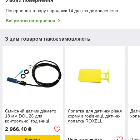
Умови повернення
Повернення товару впродовж 14 днів за домовленістю
Всі умови повернення
З цим товаром також замовляють
Ємнісний датчик діаметр
Лопатка для датчику рівня
Датч
18 мм DOL 26 для
корму в годівниці, датчик-
хоп
контрольної годівниці
лопатка ROXELL
з інтервалом до 1 хвилини
2 966,40
₴
Ціну уточнюйте
Цін