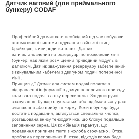
Датчик ваговий (для приймального
бункеру) CODAF
Професійний датчик ваги необхідний під час побудови
автоматичної системи годування свійської птиці:
бройлерів, качки, індички тощо . Датчик
ваги встановлений на резервуарі по поздовжній лінії
(бункер, над яким розміщений приводний модуль із
датчиком. Датчик зважування резервуару забезпечений
з'єднувальним кабелем з двигуном подачі поперечної
лінії .
Принцип дії Датчик для систем подачі полягає в
відправленні інформації в двигун поперечного приводу,
коли вага подачі в лотку перевищена. Завдяки ручці
зважування, бункер опускається або підіймається у разі
зменшення або прибуття корму. Коли в бункері буде
достатнє подавання, активується спеціальна кнопка,
розташована внизу тензодатчика, що блокує подальше
заповнення зерна. Ця комбінація гарантує, що
подавання припиняє текти з жолоба своєчасно . Отже,
проблема переповнення й, отже, відходів корму буде