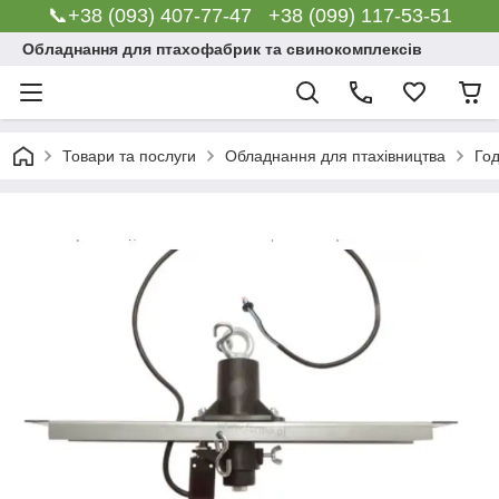
📞+38 (093) 407-77-47 +38 (099) 117-53-51
Обладнання для птахофабрик та свинокомплексів
Товари та послуги
Обладнання для птахівництва
Го