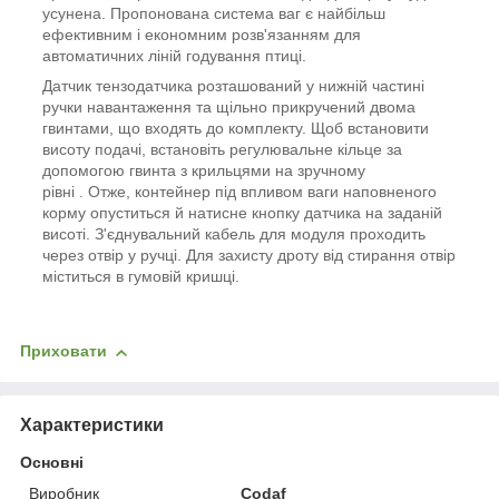
усунена. Пропонована система ваг є найбільш
ефективним і економним розв'язанням для
автоматичних ліній годування птиці.
Датчик тензодатчика розташований у нижній частині
ручки навантаження та щільно прикручений двома
гвинтами, що входять до комплекту. Щоб встановити
висоту подачі, встановіть регулювальне кільце за
допомогою гвинта з крильцями на зручному
рівні . Отже, контейнер під впливом ваги наповненого
корму опуститься й натисне кнопку датчика на заданій
висоті. З'єднувальний кабель для модуля проходить
через отвір у ручці. Для захисту дроту від стирання отвір
міститься в гумовій кришці.
Приховати
Характеристики
Основні
Виробник
Codaf