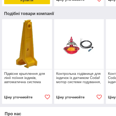
Купити
Подібні товари компанії
Підвісне крыплення для
Контрольна годівниця для
Конт
лінії поїння індиків,
індичок із датчиком Codaf
Coda
автоматична система
мотор системи годування,
інди
годування
подачі корму
Ціну уточнюйте
Ціну уточнюйте
Цін
Про нас