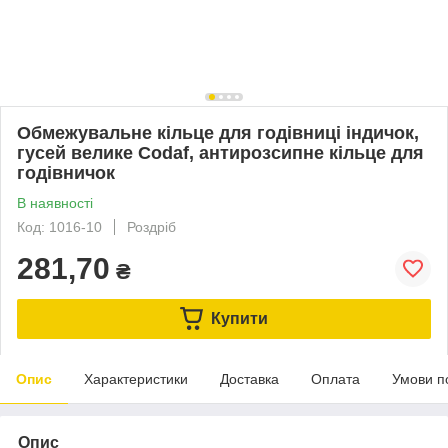
Обмежувальне кільце для годівниці індичок,
гусей велике Codaf, антирозсипне кільце для
годівничок
В наявності
Код: 1016-10
Роздріб
281,70
₴
Купити
Опис
Характеристики
Доставка
Оплата
Умови п
Опис