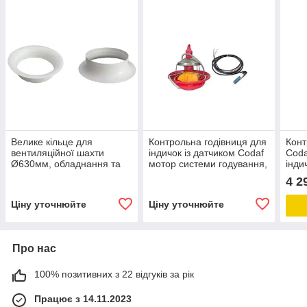
Велике кільце для
Контрольна годівниця для
Конт
вентиляційної шахти
індичок із датчиком Codaf
Coda
Ø630мм, обладнання та
мотор системи годування,
інди
запчастини для
подачі корму
4 2
птахівництва
Ціну уточнюйте
Ціну уточнюйте
Про нас
100% позитивних з 22 відгуків за рік
Працює з 14.11.2023