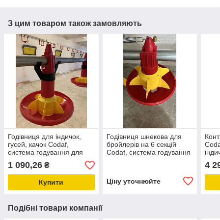
З цим товаром також замовляють
Годівниця для індичок,
Годівниця шнекова для
Конт
гусей, качок Codaf,
бройлерів на 6 секцій
Coda
система годування для
Codaf, система годування
інди
птахівництва
птиці
1 090,26
4 2
₴
Ціну уточнюйте
Купити
Подібні товари компанії