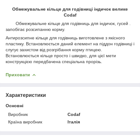
Обмежувальне кільце для годівниці індичок велике
Codaf
Обмежувальне кільце для годівниць для індичок, гусей .
запобігає розсипанню корму.
Антирозсипне кільце для годівниць виготовлене з якісного
пластику. Встановлюється даний елемент на піддон годівниці і
слугує захистом від розгрібання корму птицею.
Встановлюється кільце просто і швидко, для цієї мети
конструкцією передбачена спеціальна прорізь.
Приховати
Характеристики
Основні
Виробник
Codaf
Країна виробник
Італія