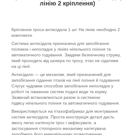
лінію 2 кріплення)
Кріплення троса антисідала 1 шт. На лінію необхідно 2
комплекти.
Система
антисідала
призначена для запобігання
поломок і неполадок у лініях ніпельного поїння та
автоматичного годування. Завдяки безпечному струму,
який проходить від шокера по тросу, птах не сідатиме
на ці лінії.
Антисідало
— це механізм, який призначений для
запобігання сіданню птахів на лінії поїння й годування.
Слугує чудовим способом запобігання неполадок у
роботі та ламанню систем подачі води та корму.
Зазвичай встановлюється разом із системою
підвісу ніпельного поїння та автоматичного годування.
Використовується на птахофабриках для монтування
систем
антисідала
. Проста конструкція деталі дасть
змогу легко натягнути трос і зафіксувати, а
застосування стопорного механізму натягувача
запобіжить його мимовільному розмотуванню.