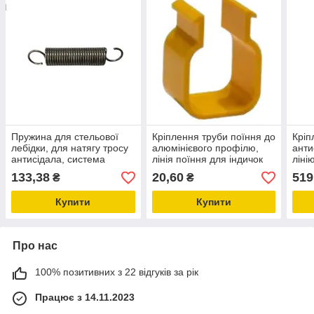
Пружина для стельової
Кріплення труби поїння до
Кріп
лебідки, для натягу тросу
алюмінієвого профілю,
анти
антисідала, система
лінія поїння для індичок
ліні
годування для птахівників
133,38
20,60
519
₴
₴
Купити
Купити
Про нас
100% позитивних з 22 відгуків за рік
Працює з 14.11.2023