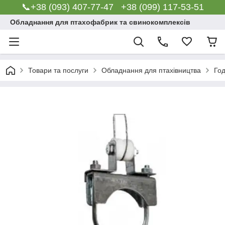
📞+38 (093) 407-77-47 +38 (099) 117-53-51
Обладнання для птахофабрик та свинокомплексів
Товари та послуги
Обладнання для птахівництва
Го