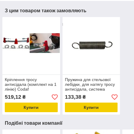
З цим товаром також замовляють
Кріплення тросу
Пружина для стельової
антисідала (комплект на 1
лебідки, для натягу тросу
лінію) Codaf
антисідала, система
годування для птахівників
519,12
133,38
₴
₴
Купити
Купити
Подібні товари компанії