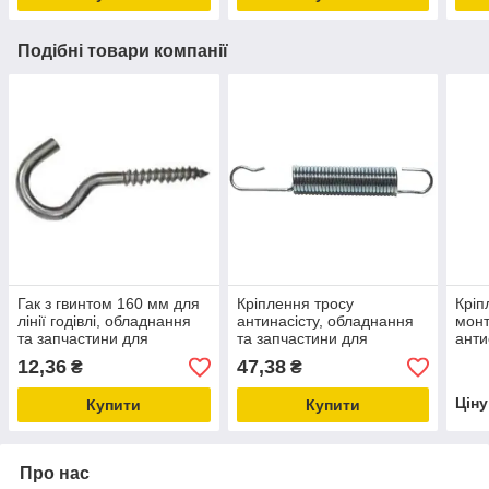
Подібні товари компанії
Гак з гвинтом 160 мм для
Кріплення тросу
Кріп
лінії годівлі, обладнання
антинасісту, обладнання
монт
та запчастини для
та запчастини для
анти
птахівництва
птахівництва
2 кр
12,36
47,38
₴
₴
Цін
Купити
Купити
Про нас