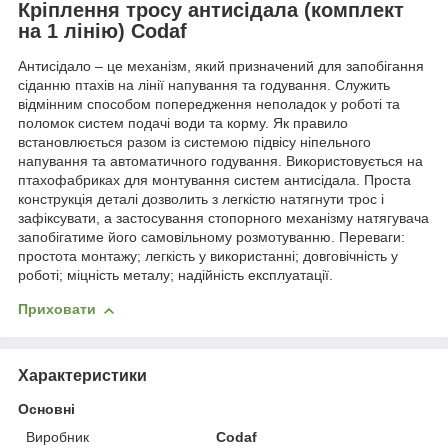
Кріплення тросу антисідала (комплект
на 1 лінію) Codaf
Антисідало – це механізм, який призначений для запобігання
сіданню птахів на лінії напування та годування. Служить
відмінним способом попередження неполадок у роботі та
поломок систем подачі води та корму. Як правило
встановлюється разом із системою підвісу ніпельного
напування та автоматичного годування. Використовується на
птахофабриках для монтування систем антисідала. Проста
конструкція деталі дозволить з легкістю натягнути трос і
зафіксувати, а застосування стопорного механізму натягувача
запобігатиме його самовільному розмотуванню. Переваги:
простота монтажу; легкість у використанні; довговічність у
роботі; міцність металу; надійність експлуатації.
Приховати
Характеристики
Основні
Виробник
Codaf