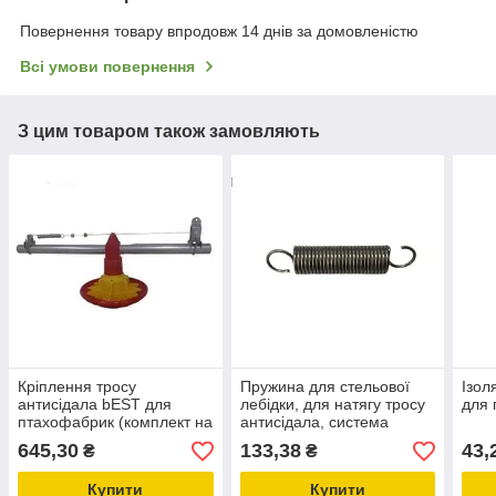
Повернення товару впродовж 14 днів за домовленістю
Всі умови повернення
З цим товаром також замовляють
Кріплення тросу
Пружина для стельової
Ізол
антисідала bEST для
лебідки, для натягу тросу
для 
птахофабрик (комплект на
антисідала, система
1 лінію)
годування для птахівників
645,30
133,38
43,
₴
₴
Купити
Купити