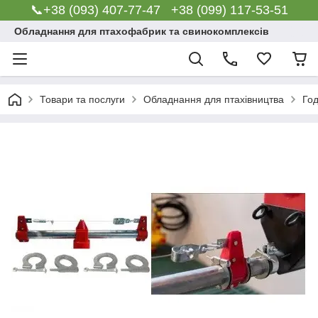
📞+38 (093) 407-77-47 +38 (099) 117-53-51
Обладнання для птахофабрик та свинокомплексів
Товари та послуги
Обладнання для птахівництва
Го