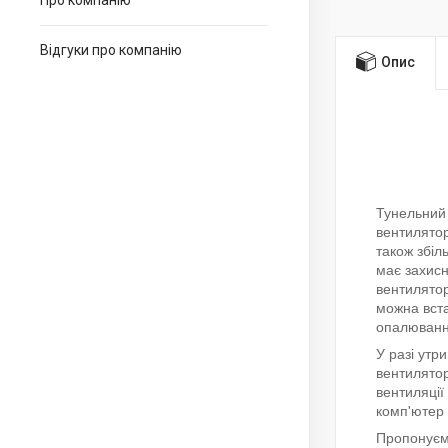
Про компанію
Відгуки про компанію
Опис
Тунельний 
вентилятор
також збіл
має захисн
вентилятор
можна вста
опалюванн
У разі утр
вентилятор
вентиляції
комп'ютер 
Пропонуємо