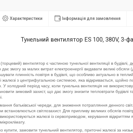
Характеристики
Інформація для замовлення
Тунельний вентилятор ES 100, 380V, 3-ф
(торцевий) вентилятор є частиною тунельної вентиляції в будівлі, д
 дає змогу за малих витрат електроенергії видавати великі обсяги (
ьшувати плинність повітря в будівлі, що особливо актуально в тепли
і жалюзі з центрифугальною системою, яка відкривається, щойно 
. У холодний період часу, коли тунельна вентиляція не використов
новити зимовий захист, що дає змогу знизити тепловтрати будівлі 
і.
имання батьківської череди, для зниження потрапляння денного світ
и встановлюється світлозахист. Для припливу великих обсягів повіт
 використовуються жалюзі із сервоприводом, керування відкриттям я
мікроклімату.
 купити, замовити тунельний вентилятор, приточні жалюзі за низьк