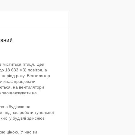
азний
е міститься птиця. Цей
до 18 633 м3) повітря, а
й період року. Вентилятор
починає працювати
ується, на вентилятори
та заощаджувати на
ла в будівлю на
ря під час роботи тунельної
ких у будівлі здійснює
ою ціною. У нас ви