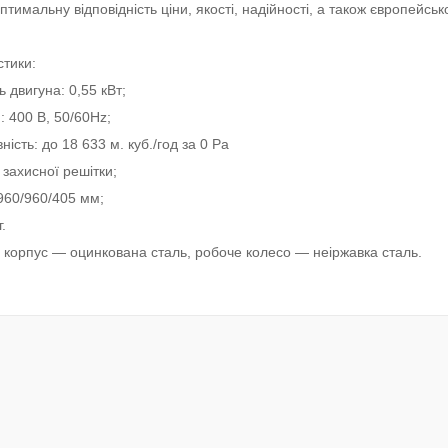
птимальну відповідність ціни, якості, надійності, а також європейсько
тики:
ь двигуна: 0,55 кВт;
: 400 В, 50/60Hz;
ність: до 18 633 м. куб./год за 0 Pa
 захисної решітки;
 960/960/405 мм;
г.
: корпус — оцинкована сталь, робоче колесо — неіржавка сталь.