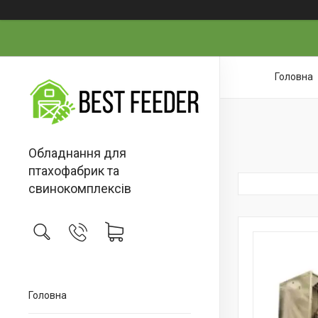
Головна
Обладнання для
птахофабрик та
свинокомплексів
Головна