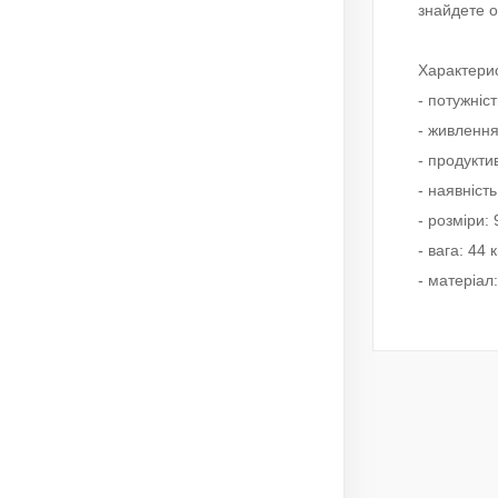
знайдете о
Характерис
- потужніст
- живлення
- продуктив
- наявність
- розміри:
- вага: 44 к
- матеріал