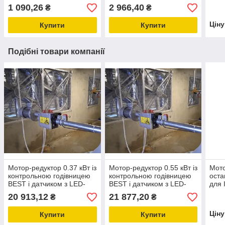
птахівництва
годування птиці
1 090,26
2 966,40
₴
₴
Цін
Купити
Купити
Подібні товари компанії
Мотор-редуктор 0.37 кВт із
Мотор-редуктор 0.55 кВт із
Мото
контрольною годівницею
контрольною годівницею
оста
BEST і датчиком з LED-
BEST і датчиком з LED-
для 
підсвіткою для лінії
підсвіткою для лінії
мото
20 913,12
21 877,20
₴
₴
годування бройлерів
годування бройлерів
пода
Цін
Купити
Купити