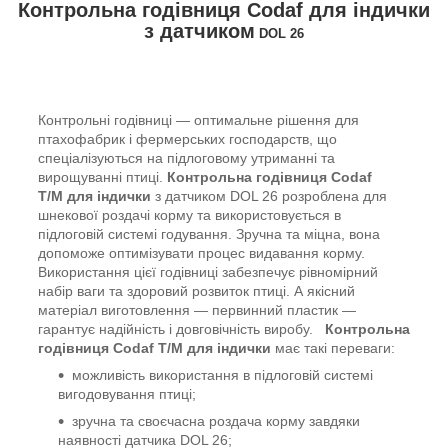
Контрольна годівниця Codaf для індички
з датчиком
DOL 26
Контрольні годівниці — оптимальне рішення для
птахофабрик і фермерських господарств, що
спеціалізуються на підлоговому утриманні та
вирощуванні птиці.
Контрольна годівниця Codaf
T/M
для індички
з датчиком DOL 26 розроблена для
шнекової роздачі корму та використовується в
підлоговій системі годування. Зручна та міцна, вона
допоможе оптимізувати процес видавання корму.
Використання цієї годівниці забезпечує рівномірний
набір ваги та здоровий розвиток птиці. А якісний
матеріал виготовлення — первинний пластик —
гарантує надійність і довговічність виробу.
Контрольна
годівниця Codaf T/M для індички
має такі переваги:
можливість використання в підлоговій системі
вигодовування птиці;
зручна та своєчасна роздача корму завдяки
наявності датчика DOL 26;